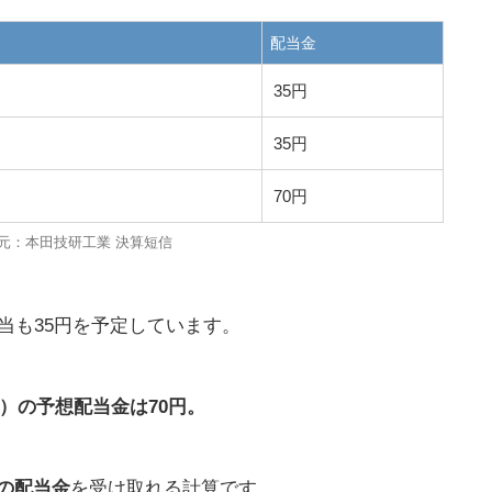
配当金
35円
35円
70円
元：本田技研工業 決算短信
当も35円を予定しています。
期）の予想配当金は70円。
0円の配当金
を受け取れる計算です。